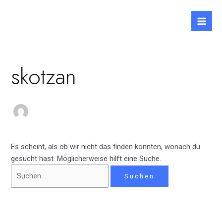
Zum
Suchen
Mai
Inhalt
nach:
Men
springen
skotzan
Es scheint, als ob wir nicht das finden konnten, wonach du
gesucht hast. Möglicherweise hilft eine Suche.